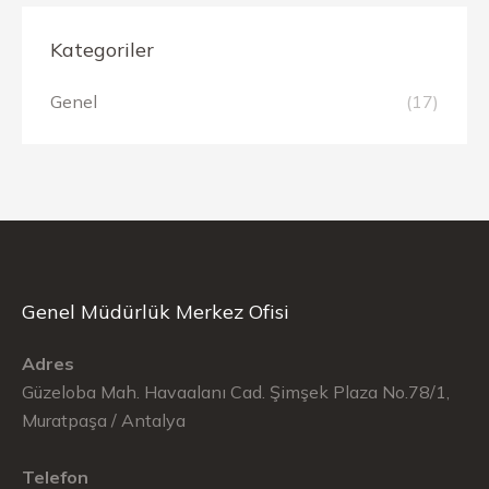
Kategoriler
Genel
(17)
Genel Müdürlük Merkez Ofisi
Adres
Güzeloba Mah. Havaalanı Cad. Şimşek Plaza No.78/1,
Muratpaşa / Antalya
Telefon