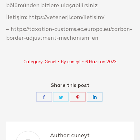
bölümünden bizlere ulaşabilirsiniz.
İletişim: https://vetenerji.com/iletisim/
– https://taxation-customs.ec.europa.eu/carbon-
border-adjustment-mechanism_en
Category:
Genel
By
cuneyt
6 Haziran 2023
Share this post
Share
Share
Share
Share
on
on
on
on
Facebook
Twitter
Pinterest
LinkedIn
Author:
cuneyt