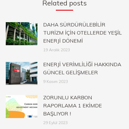
Related posts
DAHA SÜRDÜRÜLEBİLİR
TURİZM İÇİN OTELLERDE YEŞİL
ENERJİ DÖNEMİ
19 Aralık 2023
ENERJİ VERİMLİLİĞİ HAKKINDA
GÜNCEL GELİŞMELER
9 Kasım 2023
ZORUNLU KARBON
RAPORLAMA 1 EKİMDE
BAŞLIYOR !
29 Eylül 2023