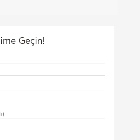
şime Geçin!
ı)