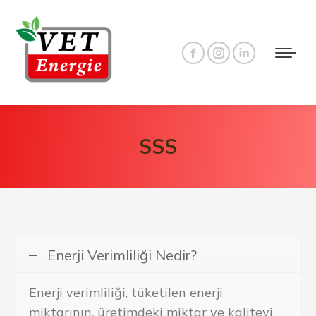
Facebook
Instagram
Linkedin
page
page
page
opens
opens
opens
in
in
in
SSS
new
new
new
window
window
window
Enerji Verimliliği Nedir?
Enerji verimliliği, tüketilen enerji
miktarının, üretimdeki miktar ve kaliteyi