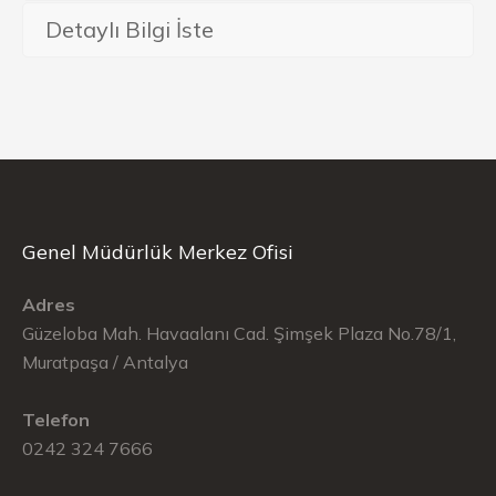
Detaylı Bilgi İste
Genel Müdürlük Merkez Ofisi
Adres
Güzeloba Mah. Havaalanı Cad. Şimşek Plaza No.78/1,
Muratpaşa / Antalya
Telefon
0242 324 7666