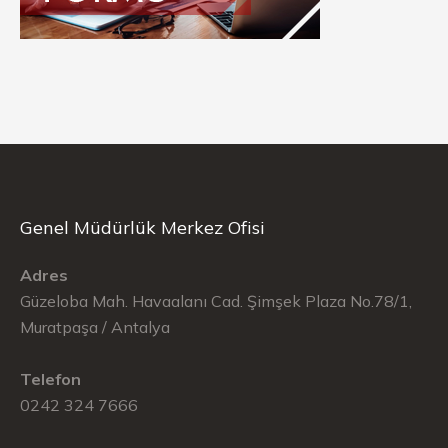
Genel Müdürlük Merkez Ofisi
Adres
Güzeloba Mah. Havaalanı Cad. Şimşek Plaza No.78/1,
Muratpaşa / Antalya
Telefon
0242 324 7666