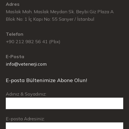
Adres
Maslak Mah. Maslak Meydan Sk. Beybi Giz Plaza A
Blok No: 1 İç Kapı No: 55 Sarıyer / İstanbul
Telefon
+90 212 982 56 41 (Pbx)
E-Posta
info@vetenerji.com
E-posta Bültenimize Abone Olun!
Adınız & Soyadınız:
E-posta Adresiniz: