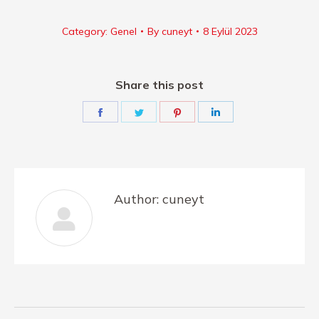
Category:
Genel
By
cuneyt
8 Eylül 2023
Share this post
Share
Share
Share
Share
on
on
on
on
Facebook
Twitter
Pinterest
LinkedIn
Author:
cuneyt