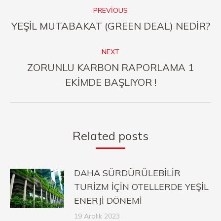
Post
PREVIOUS
navigation
Previous
YEŞİL MUTABAKAT (GREEN DEAL) NEDİR?
post:
NEXT
ZORUNLU KARBON RAPORLAMA 1
Next
EKİMDE BAŞLIYOR !
post:
Related posts
DAHA SÜRDÜRÜLEBİLİR
TURİZM İÇİN OTELLERDE YEŞİL
ENERJİ DÖNEMİ
19 Aralık 2023