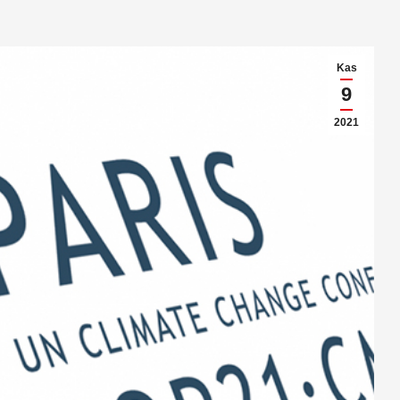
Kas
9
2021