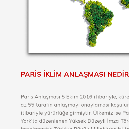
PARİS İKLİM ANLAŞMASI NEDİR
Paris Anlaşması 5 Ekim 2016 itibariyle, küre
az 55 tarafın anlaşmayı onaylaması koşulu
itibariyle yürürlüğe girmiştir. Ülkemiz ise 
York’ta düzenlenen Yüksek Düzeyli İmza Tören
imzalamıştır. Türkiye Büyük Millet Meclisi