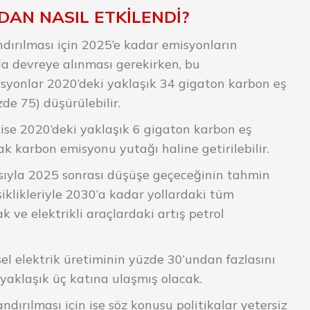
AN NASIL ETKİLENDİ?
andırılması için 2025’e kadar emisyonların
zla devreye alınması gerekirken, bu
syonlar 2020’deki yaklaşık 34 gigaton karbon eş
de 75) düşürülebilir.
se 2020’deki yaklaşık 6 gigaton karbon eş
k karbon emisyonu yutağı haline getirilebilir.
sıyla 2025 sonrası düşüşe geçeceğinin tahmin
şiklikleriyle 2030’a kadar yollardaki tüm
k ve elektrikli araçlardaki artış petrol
el elektrik üretiminin yüzde 30’undan fazlasını
yaklaşık üç katına ulaşmış olacak.
andırılması için ise söz konusu politikalar yetersiz