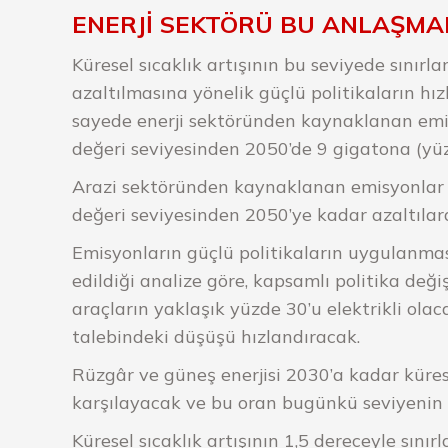
ENERJİ SEKTÖRÜ BU ANLAŞMAD
Küresel sıcaklık artışının bu seviyede sınırl
azaltılmasına yönelik güçlü politikaların hı
sayede enerji sektöründen kaynaklanan emi
değeri seviyesinden 2050’de 9 gigatona (yüz
Arazi sektöründen kaynaklanan emisyonlar i
değeri seviyesinden 2050’ye kadar azaltılara
Emisyonların güçlü politikaların uygulanma
edildiği analize göre, kapsamlı politika deği
araçların yaklaşık yüzde 30’u elektrikli olaca
talebindeki düşüşü hızlandıracak.
Rüzgâr ve güneş enerjisi 2030’a kadar küres
karşılayacak ve bu oran bugünkü seviyenin 
Küresel sıcaklık artışının 1,5 dereceyle sınırl