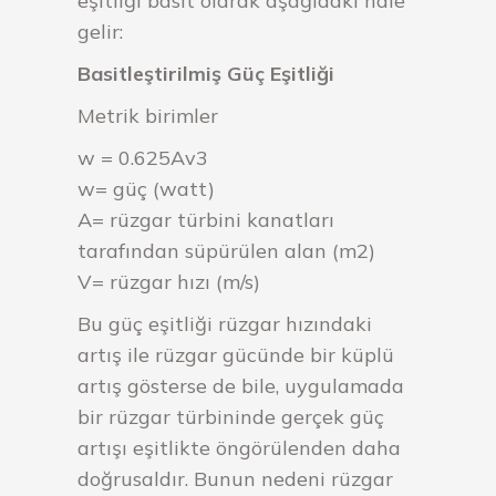
eşitliği basit olarak aşağıdaki hale
gelir:
Basitleştirilmiş Güç Eşitliği
Metrik birimler
w = 0.625Av3
w= güç (watt)
A= rüzgar türbini kanatları
tarafından süpürülen alan (m2)
V= rüzgar hızı (m/s)
Bu güç eşitliği rüzgar hızındaki
artış ile rüzgar gücünde bir küplü
artış gösterse de bile, uygulamada
bir rüzgar türbininde gerçek güç
artışı eşitlikte öngörülenden daha
doğrusaldır. Bunun nedeni rüzgar