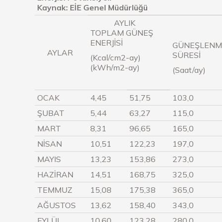
Kaynak: EİE Genel Müdürlüğü
AYLIK
TOPLAM GÜNEŞ
ENERJİSİ
GÜNEŞLENM
AYLAR
SÜRESİ
(Kcal/cm2-ay)
(kWh/m2-ay)
(Saat/ay)
OCAK
4,45
51,75
103,0
ŞUBAT
5,44
63,27
115,0
MART
8,31
96,65
165,0
NİSAN
10,51
122,23
197,0
MAYIS
13,23
153,86
273,0
HAZİRAN
14,51
168,75
325,0
TEMMUZ
15,08
175,38
365,0
AĞUSTOS
13,62
158,40
343,0
EYLÜL
10,60
123,28
280,0