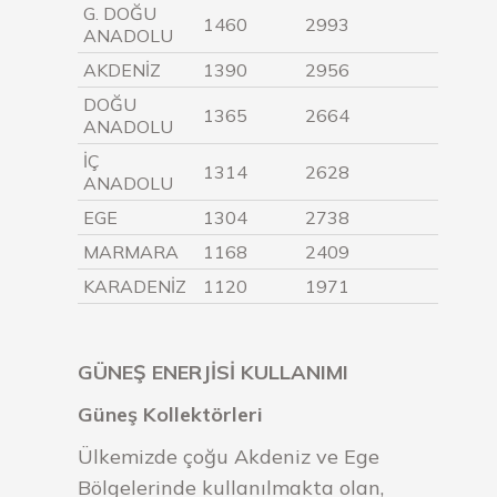
G. DOĞU
1460
2993
ANADOLU
AKDENİZ
1390
2956
DOĞU
1365
2664
ANADOLU
İÇ
1314
2628
ANADOLU
EGE
1304
2738
MARMARA
1168
2409
KARADENİZ
1120
1971
GÜNEŞ ENERJİSİ KULLANIMI
Güneş Kollektörleri
Ülkemizde çoğu Akdeniz ve Ege
Bölgelerinde kullanılmakta olan,