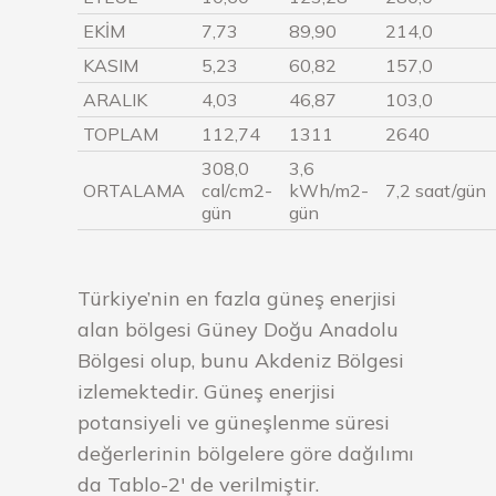
EKİM
7,73
89,90
214,0
KASIM
5,23
60,82
157,0
ARALIK
4,03
46,87
103,0
TOPLAM
112,74
1311
2640
308,0
3,6
ORTALAMA
cal/cm2-
kWh/m2-
7,2 saat/gün
gün
gün
Türkiye’nin en fazla güneş enerjisi
alan bölgesi Güney Doğu Anadolu
Bölgesi olup, bunu Akdeniz Bölgesi
izlemektedir. Güneş enerjisi
potansiyeli ve güneşlenme süresi
değerlerinin bölgelere göre dağılımı
da Tablo-2′ de verilmiştir.