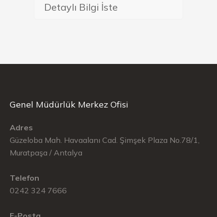
Detaylı Bilgi İste
Genel Müdürlük Merkez Ofisi
Adres
Güzeloba Mah. Havaalanı Cad. Şimşek Plaza No.78/1,
Muratpaşa / Antalya
Telefon
0242 324 7666
E-Posta