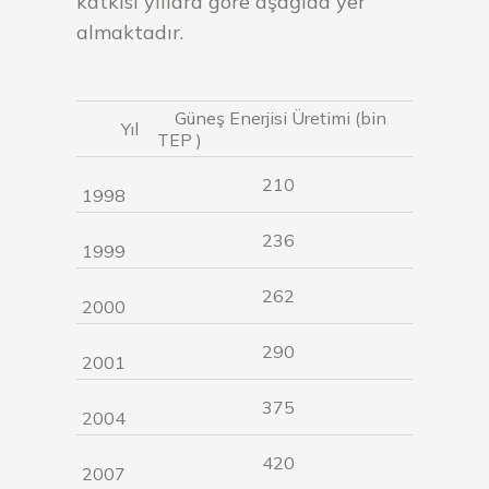
katkısı yıllara göre aşağıda yer
almaktadır.
Güneş Enerjisi Üretimi (bin
Yıl
TEP )
210
1998
236
1999
262
2000
290
2001
375
2004
420
2007