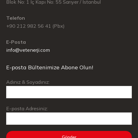
Blok No: 1 İç Kapı No: 55 Sarıyer / İstanbul
Telefon
+90 212 982 56 41 (Pbx)
E-Posta
info@vetenerji.com
E-posta Bültenimize Abone Olun!
Adınız & Soyadınız:
E-posta Adresiniz: