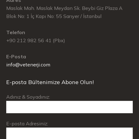
Adres
Maslak Mah. Maslak Meydan Sk. Beybi Giz Plaza A
Blok No: 1 İç Kapı No: 55 Sarıyer / İstanbul
Telefon
+90 212 982 56 41 (Pbx)
E-Posta
info@vetenerji.com
E-posta Bültenimize Abone Olun!
Adınız & Soyadınız:
E-posta Adresiniz: