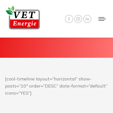
Facebook
Instagram
Linkedin
page
page
page
opens
opens
opens
in
in
in
new
new
new
window
window
window
[cool-timeline layout=”horizontal” show-
posts=”10″ order=”DESC” date-format=”default”
icons=”YES”]