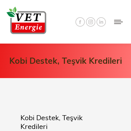
Facebook
Instagram
Linkedin
page
page
page
opens
opens
opens
in
in
in
Kobi Destek, Teşvik Kredileri
new
new
new
window
window
window
Kobi Destek, Teşvik
Kredileri