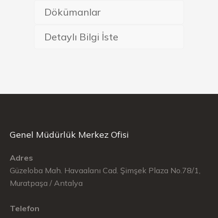
Dökümanlar
Detaylı Bilgi İste
Genel Müdürlük Merkez Ofisi
Adres
Güzeloba Mah. Havaalanı Cad. Şimşek Plaza No.78/1,
Muratpaşa / Antalya
Telefon